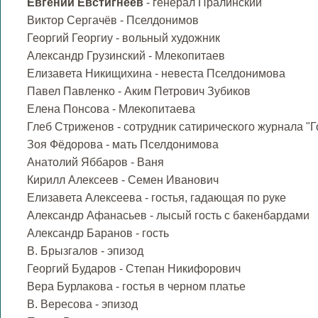
Евгений Евстигнеев
- генерал Пралинский
Виктор Сергачёв - Пселдонимов
Георгий Георгиу - вольный художник
Александр Грузинский - Млекопитаев
Елизавета Никищихина - невеста Пселдонимова
Павел Павленко - Аким Петрович Зубиков
Елена Понсова - Млекопитаева
Глеб Стриженов - сотрудник сатирического журнала "
Зоя Фёдорова - мать Пселдонимова
Анатолий Яббаров - Ваня
Кирилл Алексеев - Семен Иванович
Елизавета Алексеева - гостья, гадающая по руке
Александр Афанасьев - лысый гость с бакенбардами
Александр Баранов - гость
В. Брызгалов - эпизод
Георгий Бударов - Степан Никифорович
Вера Бурлакова - гостья в черном платье
В. Вересова - эпизод