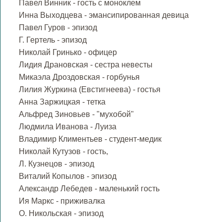
Павел Винник - гость с моноклем
Инна Выходцева - эмансипированная девица
Павел Гуров - эпизод
Г. Гертель - эпизод
Николай Гринько - офицер
Лидия Драновская - сестра невесты
Микаэла Дроздовская - горбунья
Лилия Журкина (Евстигнеева) - гостья
Анна Заржицкая - тетка
Альфред Зиновьев - "мухобой"
Людмила Иванова - Луиза
Владимир Климентьев - студент-медик
Николай Кутузов - гость,
Л. Кузнецов - эпизод
Виталий Копылов - эпизод
Александр Лебедев - маленький гость
Ия Маркс - приживалка
О. Никольская - эпизод