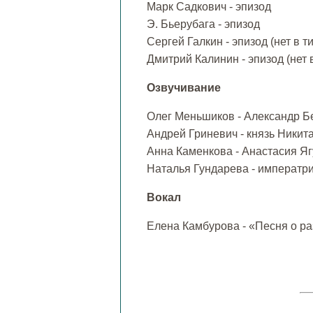
Марк Садкович - эпизод
Э. Бьерубага - эпизод
Сергей Галкин - эпизод (нет в т
Дмитрий Калинин - эпизод (нет 
Озвучивание
Олег Меньшиков - Александр Б
Андрей Гриневич - князь Никит
Анна Каменкова - Анастасия Я
Наталья Гундарева - императр
Вокал
Елена Камбурова - «Песня о ра