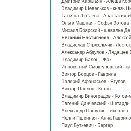
Дмитрий Харатьян - Алёша Кор
Владимир Шевельков - князь Н
Татьяна Лютаева - Анастасия 
Ольга Машная - Софья Зотова
Михаил Боярский - шевалье Де
Евгений Евстигнеев
- Алексе
Владислав Стржельчик - Лесток
Александр Абдулов - Лядащев
Владимир Балон - Жак
Иннокентий Смоктуновский - к
Виктор Борцов - Гаврила
Валерий Афанасьев - Ягупов
Виктор Павлов - Котов
Владимир Виноградов - Котов
Евгений Данчевский - Шетарди
Александр Пашутин - Яковлев
Нелли Пшенная - Анна Гаврил
Паул Буткевич - Бергер