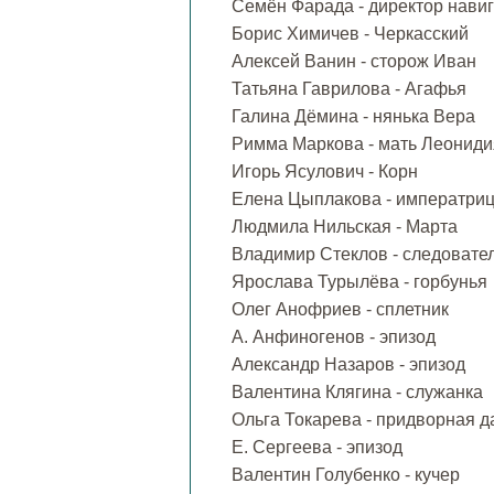
Семён Фарада - директор нави
Борис Химичев - Черкасский
Алексей Ванин - сторож Иван
Татьяна Гаврилова - Агафья
Галина Дёмина - нянька Вера
Римма Маркова - мать Леониди
Игорь Ясулович - Корн
Елена Цыплакова - императриц
Людмила Нильская - Марта
Владимир Стеклов - следовате
Ярослава Турылёва - горбунья
Олег Анофриев - сплетник
А. Анфиногенов - эпизод
Александр Назаров - эпизод
Валентина Клягина - служанка
Ольга Токарева - придворная 
Е. Сергеева - эпизод
Валентин Голубенко - кучер