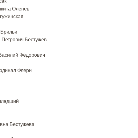
сак
икита Оленев
Ягужинская
 Брильи
й Петрович Бестужев
 Василий Фёдорович
ардинал Флери
-младший
овна Бестужева