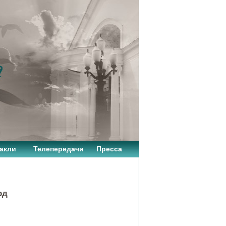
акли
Телепередачи
Пресса
од