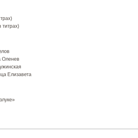
итрах)
в титрах)
елов
а Оленев
гужинская
ица Елизавета
злуке»