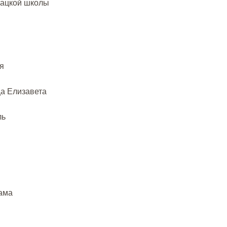
гацкой школы
я
а Елизавета
ль
дама