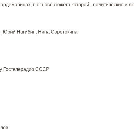
 гардемаринах, в основе сюжета которой - политические и 
, Юрий Нагибин, Нина Соротокина
зу Гостелерадио СССР
елов