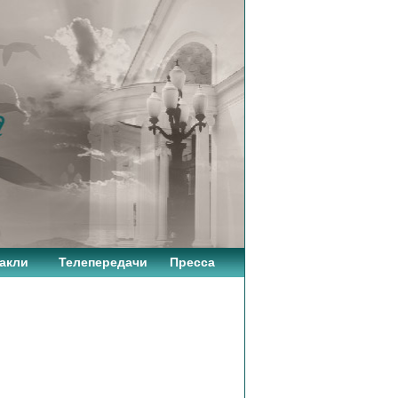
акли
Телепередачи
Пресса