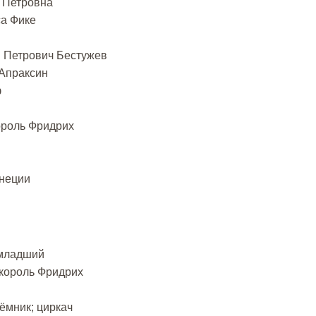
а Петровна
са Фике
й Петрович Бестужев
Апраксин
ф
ороль Фридрих
енеции
-младший
 король Фридрих
ёмник; циркач