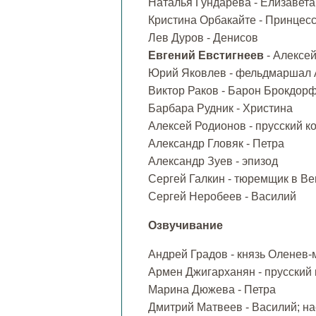
Наталья Гундарева - Елизавет
Кристина Орбакайте - Принцес
Лев Дуров - Денисов
Евгений Евстигнеев
- Алексе
Юрий Яковлев - фельдмаршал 
Виктор Раков - Барон Брокдор
Барбара Рудник - Христина
Алексей Родионов - прусский к
Александр Гловяк - Петра
Александр Зуев - эпизод
Сергей Галкин - тюремщик в В
Сергей Неробеев - Василий
Озвучивание
Андрей Градов - князь Оленев
Армен Джигарханян - прусский
Марина Дюжева - Петра
Дмитрий Матвеев - Василий; на