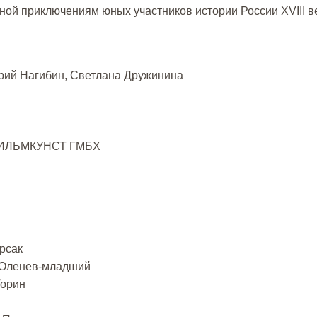
ой приключениям юных участников истории России XVIII ве
рий Нагибин, Светлана Дружинина
-ФИЛЬМКУНСТ ГМБХ
рсак
а Оленев-младший
Горин