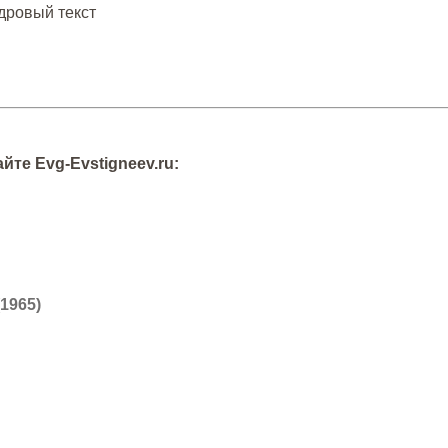
адровый текст
те Evg-Evstigneev.ru:
1965)