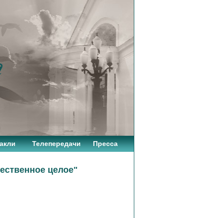
акли
Телепередачи
Пресса
жественное целое"