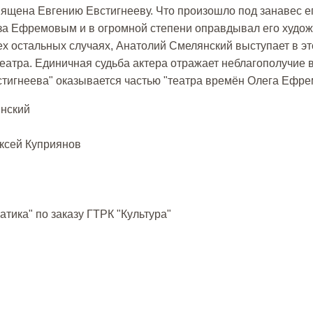
вящена Евгению Евстигнееву. Что произошло под занавес 
д за Ефремовым и в огромной степени оправдывал его худ
ех остальных случаях, Анатолий Смелянский выступает в эт
 театра. Единичная судьба актера отражает неблагополучие 
стигнеева" оказывается частью "театра времён Олега Ефре
янский
ксей Куприянов
тика" по заказу ГТРК "Культура"